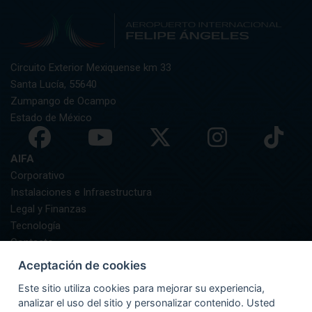
Circuito Exterior Mexiquense km 33
Santa Lucía, 55640
Zumpango de Ocampo
Estado de México
AIFA
Corporativo
Instalaciones e Infraestructura
Legal y Finanzas
Tecnología
Contacto
AIFA Informa
Aceptación de cookies
GUÍA DEL PASAJERO
Este sitio utiliza cookies para mejorar su experiencia,
Preguntas Frecuentes
analizar el uso del sitio y personalizar contenido. Usted
Asistencia