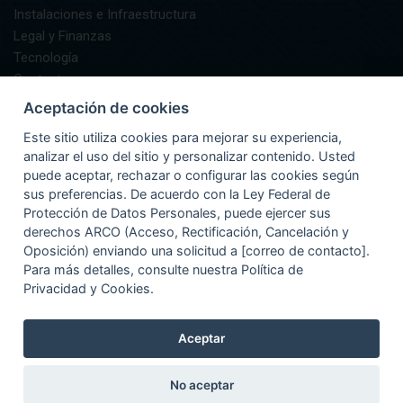
Instalaciones e Infraestructura
Legal y Finanzas
Tecnología
Contacto
AIFA Informa
Aceptación de cookies
GUÍA DEL PASAJERO
Este sitio utiliza cookies para mejorar su experiencia,
Preguntas Frecuentes
analizar el uso del sitio y personalizar contenido. Usted
Asistencia
puede aceptar, rechazar o configurar las cookies según
Documentación y Equipaje
sus preferencias. De acuerdo con la Ley Federal de
Información
Protección de Datos Personales, puede ejercer sus
Recomendaciones
derechos ARCO (Acceso, Rectificación, Cancelación y
Oposición) enviando una solicitud a [correo de contacto].
Para más detalles, consulte nuestra Política de
Privacidad y Cookies.
Aceptar
No aceptar
Términos de Uso
|
Aviso de Privacidad