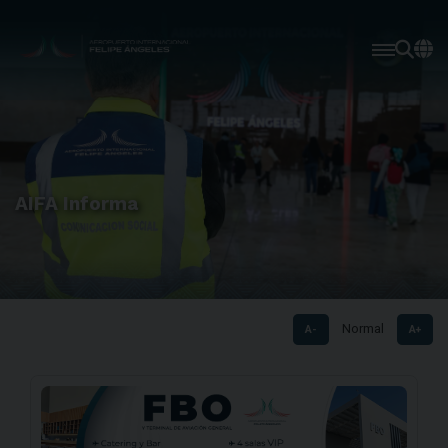
AIFA Informa
Normal
A-
A+