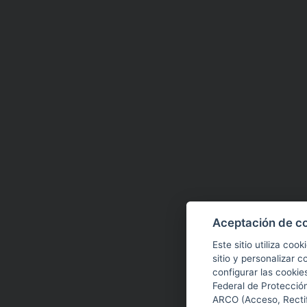
Aceptación de c
Este sitio utiliza coo
sitio y personalizar 
configurar las cooki
Federal de Protecció
ARCO (Acceso, Rectif